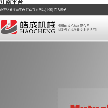
江南平台
欢迎访问江南平台-江南官方网站(中国) 官方网站！