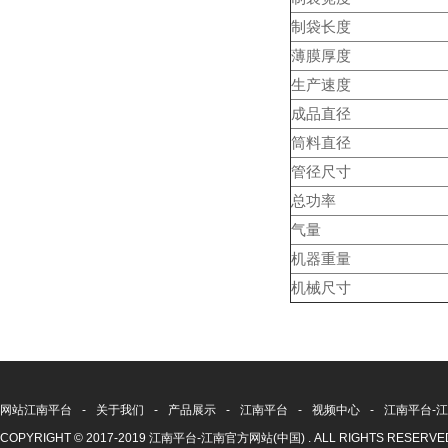
制袋长度
薄膜厚度
生产速度
成品直径
筒料直径
管径尺寸
总功率
气量
机器重量
机械尺寸
网站江南平台
-
关于我们
-
产品展示
-
江南平台
-
视频中心
-
江南平台-江
COPYRIGHT © 2017-2019 江南平台-江南官方网站(中国) . ALL RIGHTS RESERV